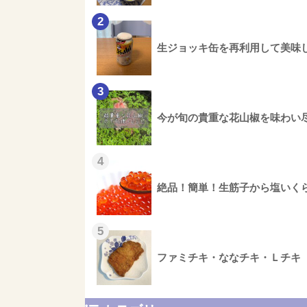
2
生ジョッキ缶を再利用して美味
3
今が旬の貴重な花山椒を味わい
4
絶品！簡単！生筋子から塩いく
5
ファミチキ・ななチキ・Ｌチキ