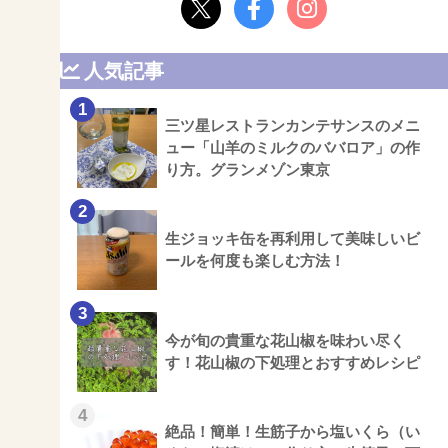
人気記事
1
三ツ星レストランカンテサンスのメニ
ュー「山羊のミルクのババロア」の作
り方。グランメゾン東京
2
生ジョッキ缶を再利用して美味しいビ
ールを何度も楽しむ方法！
3
今が旬の貴重な花山椒を味わい尽く
す！花山椒の下処理とおすすめレシピ
4
絶品！簡単！生筋子から塩いくら（い