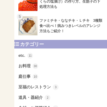
くらの塩漬け）の作り方、生筋子の下
処理方法も
5
ファミチキ・ななチキ・Ｌチキ 3種類
食べ比べ！病みつきレベルのアレンジ
方法もご紹介！
カテゴリー
etc.
11
お料理
30
庭仕事
10
至福のレストラン
3
道具・器紹介
2