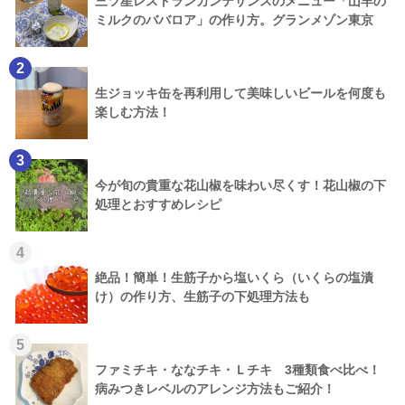
三ツ星レストランカンテサンスのメニュー「山羊の
ミルクのババロア」の作り方。グランメゾン東京
2
生ジョッキ缶を再利用して美味しいビールを何度も
楽しむ方法！
3
今が旬の貴重な花山椒を味わい尽くす！花山椒の下
処理とおすすめレシピ
4
絶品！簡単！生筋子から塩いくら（いくらの塩漬
け）の作り方、生筋子の下処理方法も
5
ファミチキ・ななチキ・Ｌチキ 3種類食べ比べ！
病みつきレベルのアレンジ方法もご紹介！