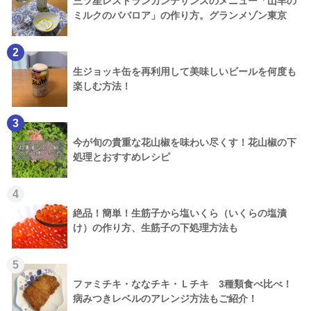
三ツ星レストランカンテサンスのメニュー「山羊の
ミルクのババロア」の作り方。グランメゾン東京
2
生ジョッキ缶を再利用して美味しいビールを何度も
楽しむ方法！
3
今が旬の貴重な花山椒を味わい尽くす！花山椒の下
処理とおすすめレシピ
4
絶品！簡単！生筋子から塩いくら（いくらの塩漬
け）の作り方、生筋子の下処理方法も
5
ファミチキ・ななチキ・Ｌチキ 3種類食べ比べ！
病みつきレベルのアレンジ方法もご紹介！