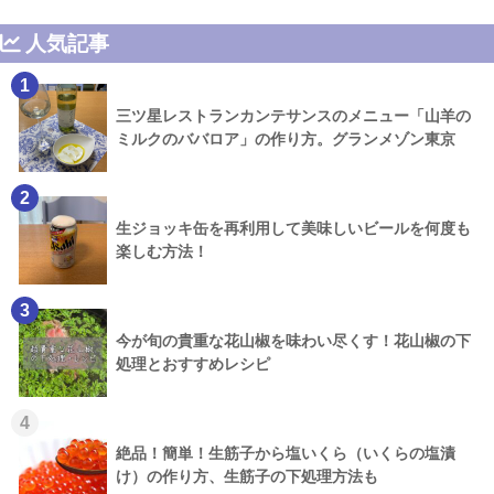
人気記事
1
三ツ星レストランカンテサンスのメニュー「山羊の
ミルクのババロア」の作り方。グランメゾン東京
2
生ジョッキ缶を再利用して美味しいビールを何度も
楽しむ方法！
3
今が旬の貴重な花山椒を味わい尽くす！花山椒の下
処理とおすすめレシピ
4
絶品！簡単！生筋子から塩いくら（いくらの塩漬
け）の作り方、生筋子の下処理方法も