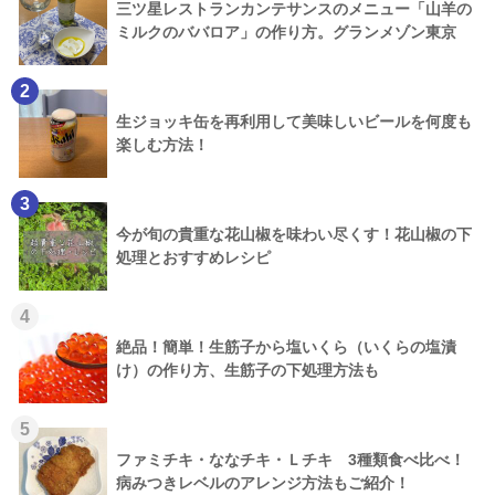
三ツ星レストランカンテサンスのメニュー「山羊の
ミルクのババロア」の作り方。グランメゾン東京
2
生ジョッキ缶を再利用して美味しいビールを何度も
楽しむ方法！
3
今が旬の貴重な花山椒を味わい尽くす！花山椒の下
処理とおすすめレシピ
4
絶品！簡単！生筋子から塩いくら（いくらの塩漬
け）の作り方、生筋子の下処理方法も
5
ファミチキ・ななチキ・Ｌチキ 3種類食べ比べ！
病みつきレベルのアレンジ方法もご紹介！