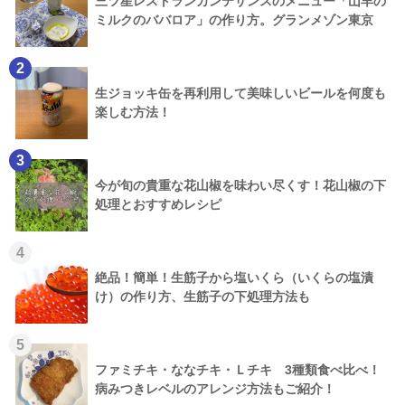
三ツ星レストランカンテサンスのメニュー「山羊の
ミルクのババロア」の作り方。グランメゾン東京
2
生ジョッキ缶を再利用して美味しいビールを何度も
楽しむ方法！
3
今が旬の貴重な花山椒を味わい尽くす！花山椒の下
処理とおすすめレシピ
4
絶品！簡単！生筋子から塩いくら（いくらの塩漬
け）の作り方、生筋子の下処理方法も
5
ファミチキ・ななチキ・Ｌチキ 3種類食べ比べ！
病みつきレベルのアレンジ方法もご紹介！