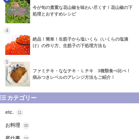
今が旬の貴重な花山椒を味わい尽くす！花山椒の下
処理とおすすめレシピ
4
絶品！簡単！生筋子から塩いくら（いくらの塩漬
け）の作り方、生筋子の下処理方法も
5
ファミチキ・ななチキ・Ｌチキ 3種類食べ比べ！
病みつきレベルのアレンジ方法もご紹介！
カテゴリー
etc.
11
お料理
30
庭仕事
10