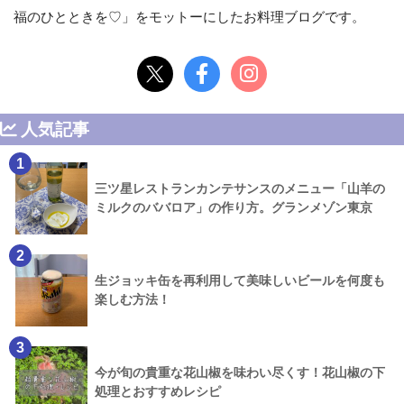
福のひとときを♡」をモットーにしたお料理ブログです。
人気記事
1
三ツ星レストランカンテサンスのメニュー「山羊の
ミルクのババロア」の作り方。グランメゾン東京
2
生ジョッキ缶を再利用して美味しいビールを何度も
楽しむ方法！
3
今が旬の貴重な花山椒を味わい尽くす！花山椒の下
処理とおすすめレシピ