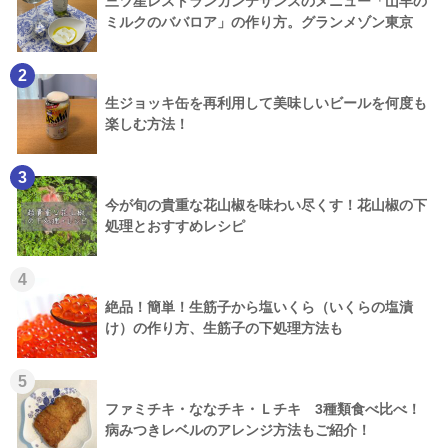
三ツ星レストランカンテサンスのメニュー「山羊の
ミルクのババロア」の作り方。グランメゾン東京
2
生ジョッキ缶を再利用して美味しいビールを何度も
楽しむ方法！
3
今が旬の貴重な花山椒を味わい尽くす！花山椒の下
処理とおすすめレシピ
4
絶品！簡単！生筋子から塩いくら（いくらの塩漬
け）の作り方、生筋子の下処理方法も
5
ファミチキ・ななチキ・Ｌチキ 3種類食べ比べ！
病みつきレベルのアレンジ方法もご紹介！