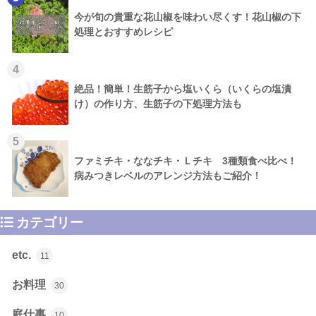
今が旬の貴重な花山椒を味わい尽くす！花山椒の下
処理とおすすめレシピ
4
絶品！簡単！生筋子から塩いくら（いくらの塩漬
け）の作り方、生筋子の下処理方法も
5
ファミチキ・ななチキ・Ｌチキ 3種類食べ比べ！
病みつきレベルのアレンジ方法もご紹介！
カテゴリー
etc.
11
お料理
30
庭仕事
10