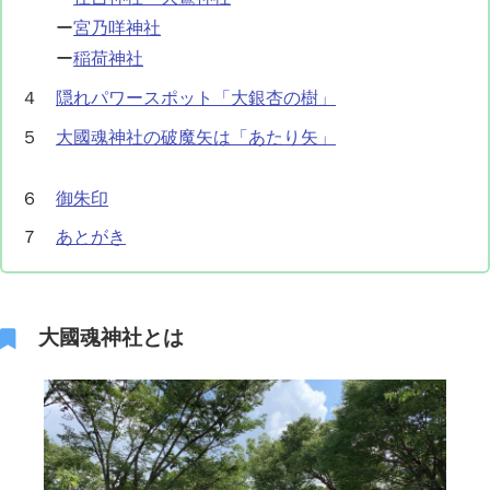
ー
宮乃咩神社
ー
稲荷神社
４
隠れパワースポット「大銀杏の樹」
５
大國魂神社の破魔矢は「あたり矢」
６
御朱印
７
あとがき
大國魂神社とは