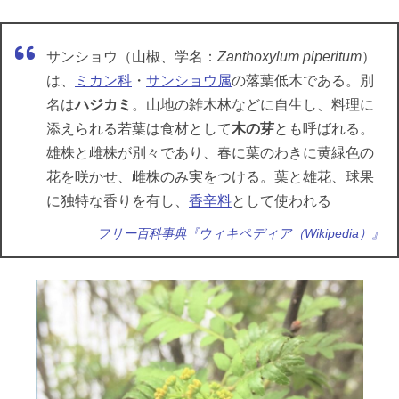
サンショウ（山椒、学名：
Zanthoxylum piperitum
）
は、
ミカン科
・
サンショウ属
の落葉低木である。別
名は
ハジカミ
。山地の雑木林などに自生し、料理に
添えられる若葉は食材として
木の芽
とも呼ばれる。
雄株と雌株が別々であり、春に葉のわきに黄緑色の
花を咲かせ、雌株のみ実をつける。葉と雄花、球果
に独特な香りを有し、
香辛料
として使われる
フリー百科事典『ウィキペディア（Wikipedia）』