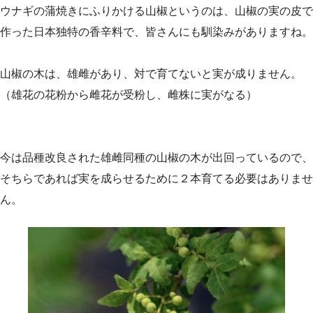
ウナギの蒲焼きにふりかける山椒というのは、山椒の実の皮で
作った日本独特の香辛料で、皆さんにも馴染みがありますね。
山椒の木は、雄雌があり、対で育てないと実が成りません。
（雄花の花粉から雌花が受粉し、雌株に実がなる）
今は品種改良された雄雌同種の山椒の木が出回っているので、
そちらであれば実を成らせるために２本育てる必要はありませ
ん。